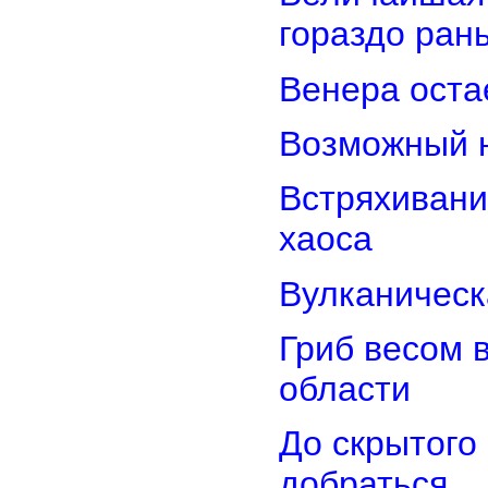
гораздо ран
Венера оста
Возможный н
Встряхивани
хаоса
Вулканическ
Гриб весом 
области
До скрытого
добраться