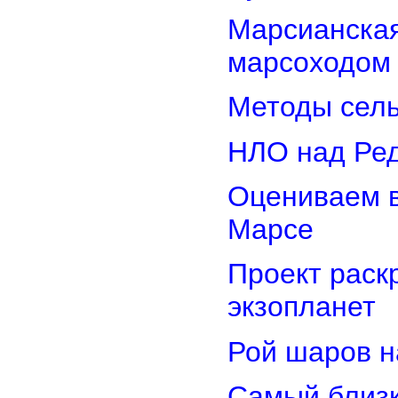
Марсианская
марсоходом
Методы сель
НЛО над Ре
Оцениваем в
Марсе
Проект раск
экзопланет
Рой шаров 
Самый близк