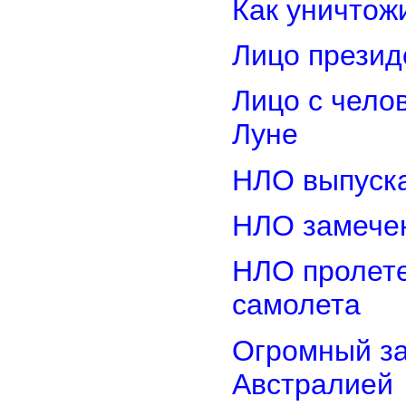
Как уничтож
Лицо прези
Лицо с чело
Луне
НЛО выпуска
НЛО замечен
НЛО пролете
самолета
Огромный з
Австралией