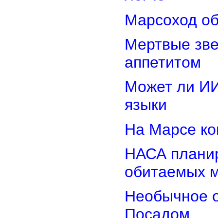
Марсоход об
Мертвые зв
аппетитом
Может ли И
языки
На Марсе ко
НАСА планир
обитаемых 
Необычное о
Посадом