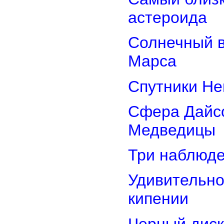
астероида
Солнечный 
Марса
Спутники Не
Сфера Дайсо
Медведицы
Три наблюд
Удивительно
кипении
Черный диск