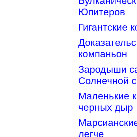
Вулканически
Юпитеров
Гигантские 
Доказательст
компаньон
Зародыши са
Солнечной 
Маленькие к
черных дыр
Марсиански
легче