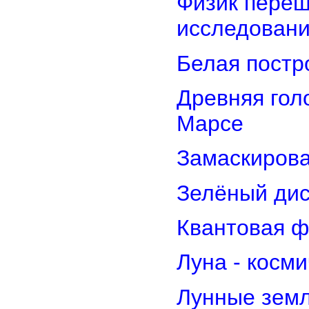
Физик переш
исследован
Белая постр
Древняя гол
Марсе
Замаскирова
Зелёный дис
Квантовая ф
Луна - косм
Лунные земл