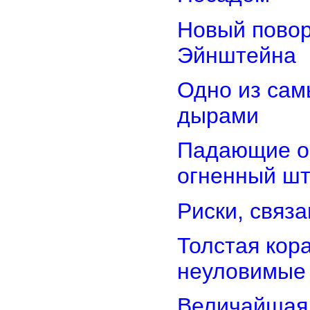
Новый повор
Эйнштейна
Одно из сам
дырами
Падающие об
огненный ш
Риски, связ
Толстая кор
неуловимые
Величайшая 