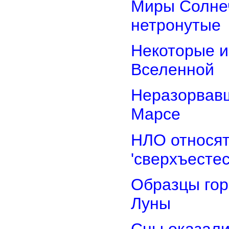
Миры Солнеч
нетронутые
Некоторые и
Вселенной
Неразорвавш
Марсе
НЛО относят
'сверхъестес
Образцы гор
Луны