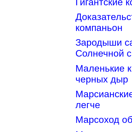
Гигантские 
Доказательст
компаньон
Зародыши са
Солнечной 
Маленькие к
черных дыр
Марсиански
легче
Марсоход об