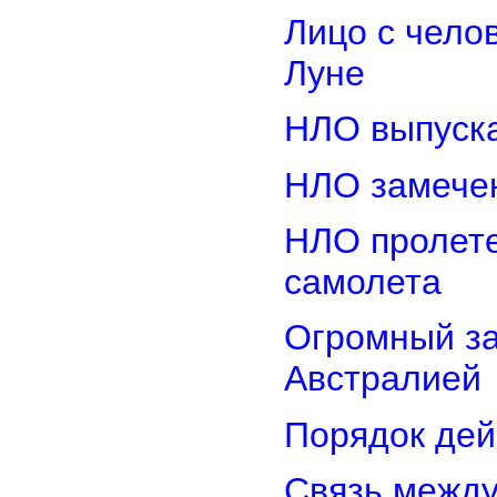
Лицо с чело
Луне
НЛО выпуска
НЛО замечен
НЛО пролете
самолета
Огромный з
Австралией
Порядок дей
Связь межд