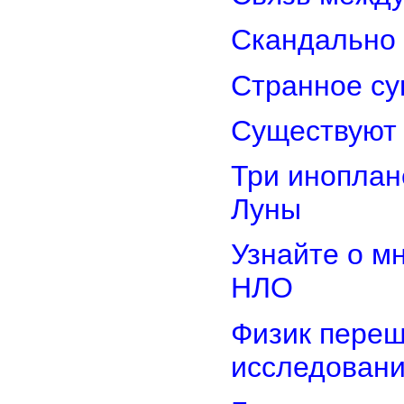
Скандально 
Странное су
Существуют 
Три иноплан
Луны
Узнайте о м
НЛО
Физик переш
исследован