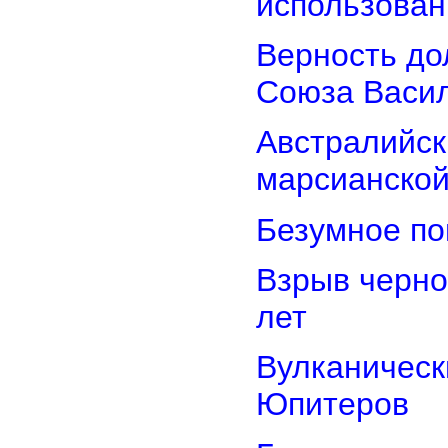
использован
Верность дол
Союза Васи
Австралийск
марсианской
Безумное по
Взрыв черно
лет
Вулканически
Юпитеров