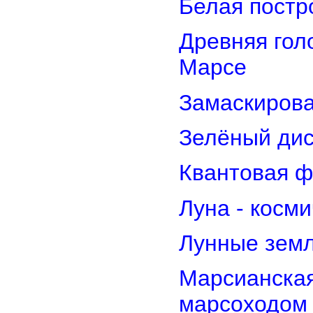
Белая постр
Древняя гол
Марсе
Замаскирова
Зелёный дис
Квантовая ф
Луна - косм
Лунные земл
Марсианская
марсоходом