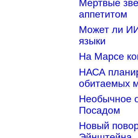
Мертвые зв
аппетитом
Может ли И
языки
На Марсе ко
НАСА планир
обитаемых 
Необычное о
Посадом
Новый повор
Эйнштейна