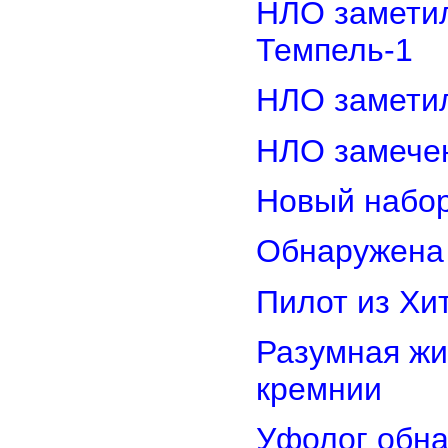
НЛО замети
Темпель-1
НЛО замети
НЛО замечен
Новый набор
Обнаружена 
Пилот из Хи
Разумная жи
кремнии
Уфолог обн