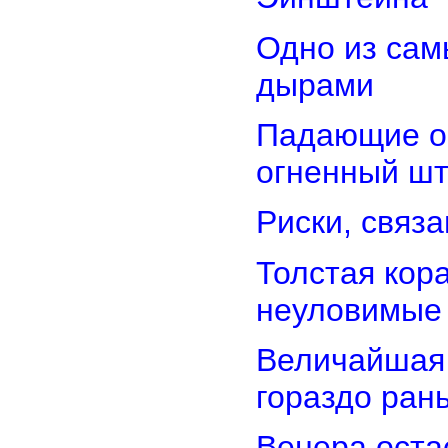
Одно из сам
дырами
Падающие об
огненный ш
Риски, связ
Толстая кор
неуловимые
Величайшая 
гораздо ран
Венера оста