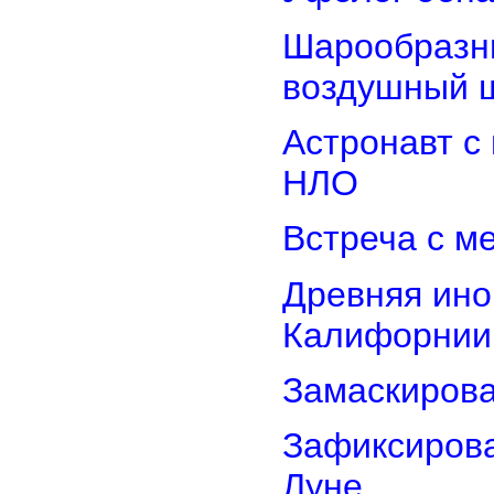
Шарообразны
воздушный 
Астронавт с
НЛО
Встреча с м
Древняя ино
Калифорнии
Замаскиров
Зафиксирова
Луне