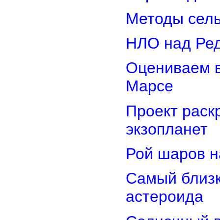
Методы сель
НЛО над Ре
Оцениваем в
Марсе
Проект раск
экзопланет
Рой шаров 
Самый близк
астероида