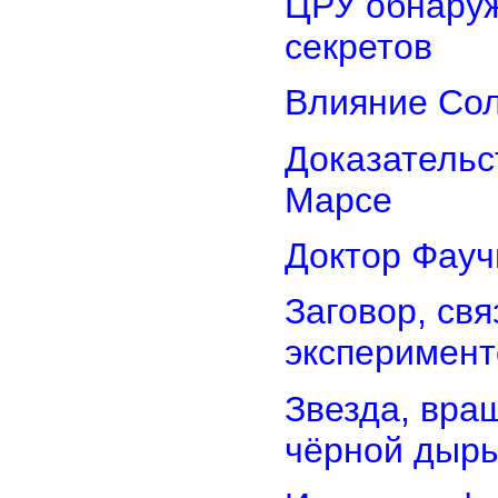
ЦРУ обнаруж
секретов
Влияние Сол
Доказательс
Марсе
Доктор Фауч
Заговор, св
эксперимент
Звезда, вра
чёрной дыр