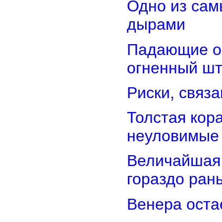
Одно из сам
дырами
Падающие об
огненный ш
Риски, связ
Толстая кор
неуловимые
Величайшая 
гораздо ран
Венера оста