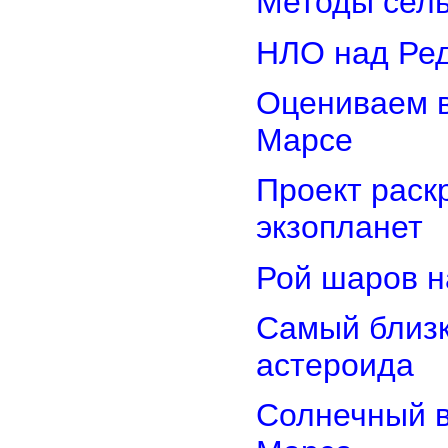
Методы сель
НЛО над Ре
Оцениваем в
Марсе
Проект раск
экзопланет
Рой шаров 
Самый близк
астероида
Солнечный 