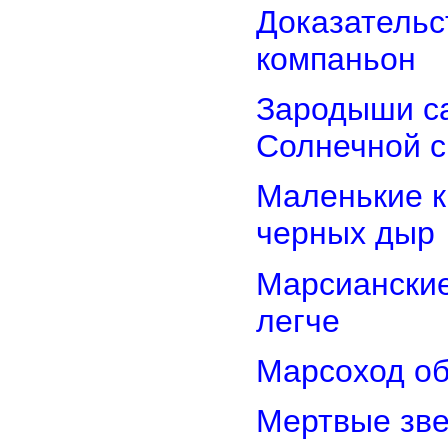
Доказательст
компаньон
Зародыши са
Солнечной 
Маленькие к
черных дыр
Марсиански
легче
Марсоход об
Мертвые зв