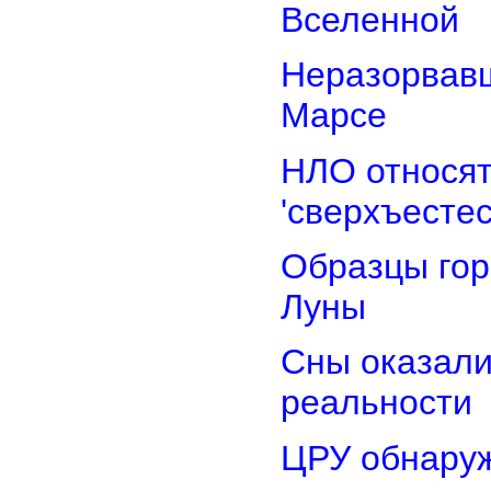
Вселенной
Неразорвавш
Марсе
НЛО относят
'сверхъестес
Образцы гор
Луны
Сны оказали
реальности
ЦРУ обнаруж