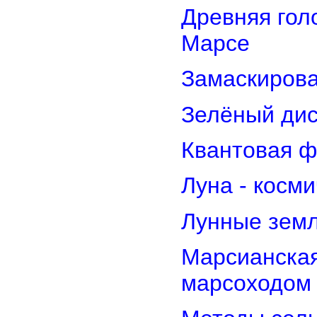
Древняя гол
Марсе
Замаскирова
Зелёный дис
Квантовая ф
Луна - косм
Лунные земл
Марсианская
марсоходом