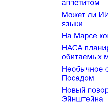
аппетитом
Может ли И
языки
На Марсе ко
НАСА планир
обитаемых 
Необычное о
Посадом
Новый повор
Эйнштейна