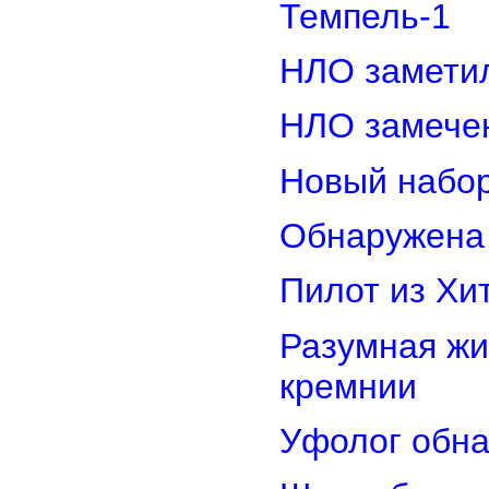
Темпель-1
НЛО замети
НЛО замечен
Новый набор
Обнаружена 
Пилот из Хи
Разумная жи
кремнии
Уфолог обн