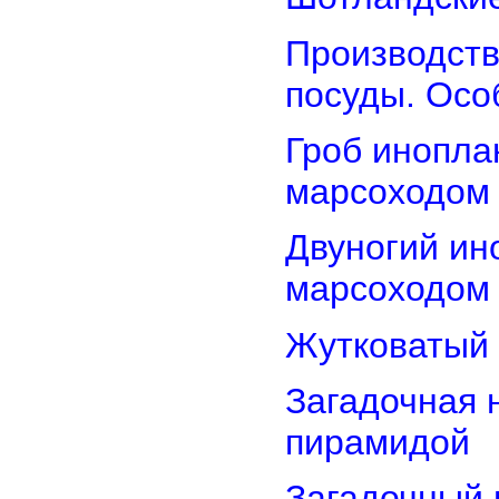
Производств
посуды. Осо
Гроб инопла
марсоходом
Двуногий ин
марсоходом
Жутковатый 
Загадочная 
пирамидой
Загадочный 