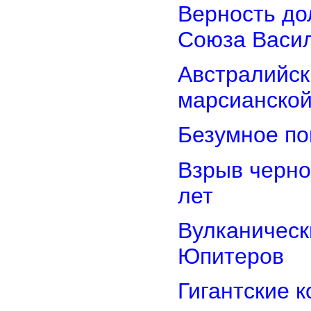
Верность дол
Союза Васи
Австралийск
марсианской
Безумное по
Взрыв черно
лет
Вулканически
Юпитеров
Гигантские 