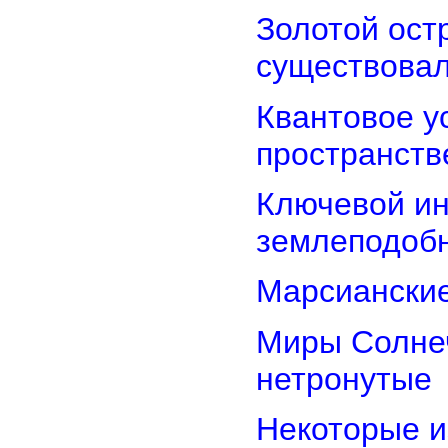
Золотой остр
существова
Квантовое у
пространств
Ключевой ин
землеподоб
Марсианские
Миры Солнеч
нетронутые
Некоторые и