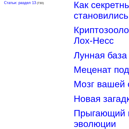
Как секретн
Статьи: раздел 13
(730)
становилис
Криптозооло
Лох-Несс
Лунная база
Меценат под
Мозг вашей 
Новая загад
Прыгающий г
эволюции