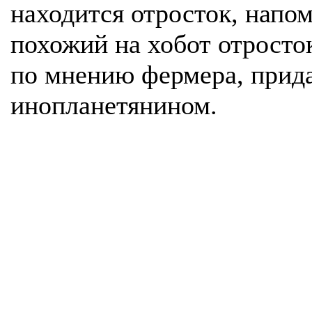
находится отросток, напо
похожий на хобот отросток
по мнению фермера, прида
инопланетянином.