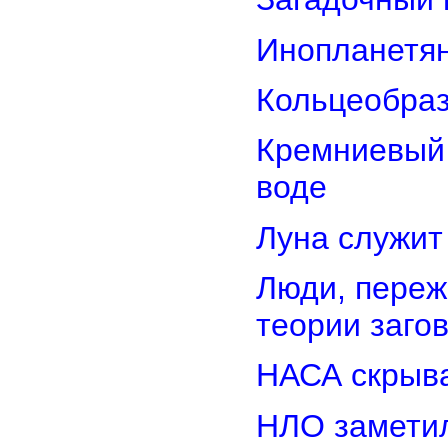
Инопланетян
Кольцеобра
Кремниевый
воде
Луна служит
Люди, переж
теории заго
НАСА скрыва
НЛО замети