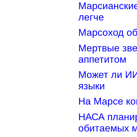
Марсиански
легче
Марсоход об
Мертвые зв
аппетитом
Может ли И
языки
На Марсе ко
НАСА планир
обитаемых 