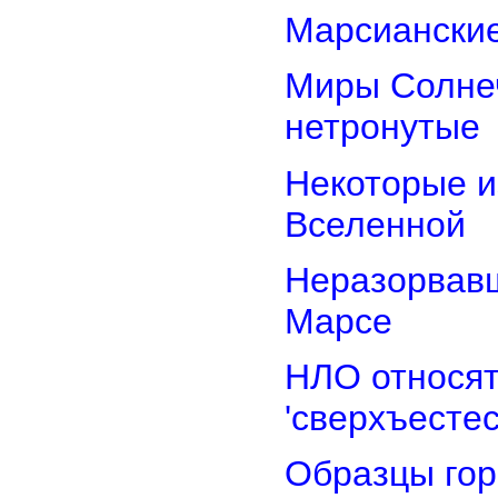
Марсианские
Миры Солнеч
нетронутые
Некоторые и
Вселенной
Неразорвавш
Марсе
НЛО относят
'сверхъестес
Образцы гор