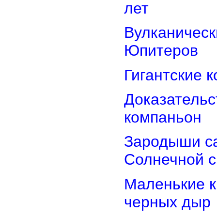
лет
Вулканически
Юпитеров
Гигантские 
Доказательст
компаньон
Зародыши са
Солнечной 
Маленькие к
черных дыр