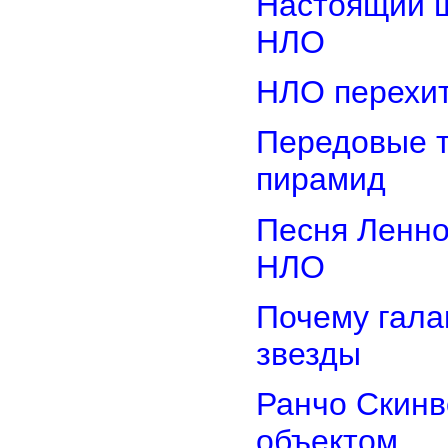
Настоящий ш
НЛО
НЛО перехит
Передовые т
пирамид
Песня Ленно
НЛО
Почему гала
звезды
Ранчо Скинв
объектом