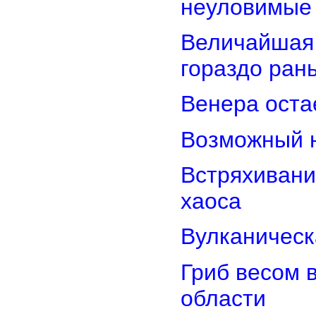
неуловимые
Величайшая 
гораздо ран
Венера оста
Возможный н
Встряхивани
хаоса
Вулканическ
Гриб весом 
области