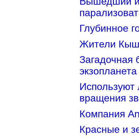
Вышедший из
парализоват
Глубинное г
Жители Кыш
Загадочная 
экзопланета
Используют 
вращения зв
Компания An
Красные и з