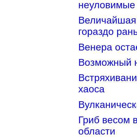
неуловимые
Величайшая 
гораздо ран
Венера оста
Возможный н
Встряхивани
хаоса
Вулканическ
Гриб весом 
области