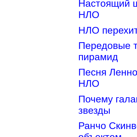
Настоящий ш
НЛО
НЛО перехит
Передовые т
пирамид
Песня Ленно
НЛО
Почему гала
звезды
Ранчо Скинв
объектом