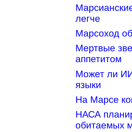
Марсиански
легче
Марсоход об
Мертвые зв
аппетитом
Может ли И
языки
На Марсе ко
НАСА планир
обитаемых 