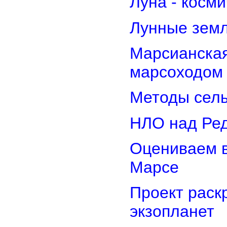
Луна - косм
Лунные земл
Марсианская
марсоходом
Методы сель
НЛО над Ре
Оцениваем в
Марсе
Проект раск
экзопланет