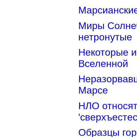
Марсианские
Миры Солнеч
нетронутые
Некоторые и
Вселенной
Неразорвавш
Марсе
НЛО относят
'сверхъестес
Образцы гор