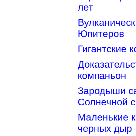
лет
Вулканически
Юпитеров
Гигантские 
Доказательст
компаньон
Зародыши са
Солнечной 
Маленькие к
черных дыр